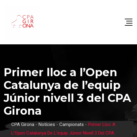
Primer lloc a l’Open
Catalunya de l’equip
Júnior nivell 3 del CPA
Girona
CPA Girona
-
Notícies
-
Campionats
-
Primer Lloc A
L’Open Catalunya De L’equip Júnior Nivell 3 Del CPA