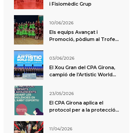
i Fisiomèdic Grup
10/06/2026
Els equips Avançat i
Promoció, pòdium al Trofeu
Xou d’El Masnou
03/06/2026
El Xou Gran del CPA Girona,
campió de l’Artistic World
Cup Cesena
23/05/2026
El CPA Girona aplica el
protocol per a la protecció
de menors en l’esport
11/04/2026