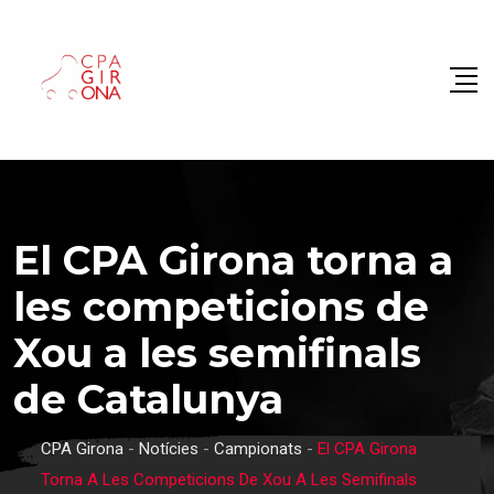
El CPA Girona torna a
les competicions de
Xou a les semifinals
de Catalunya
CPA Girona
-
Notícies
-
Campionats
-
El CPA Girona
Torna A Les Competicions De Xou A Les Semifinals