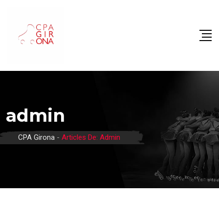
Skip
to
content
admin
CPA Girona
-
Articles De: Admin